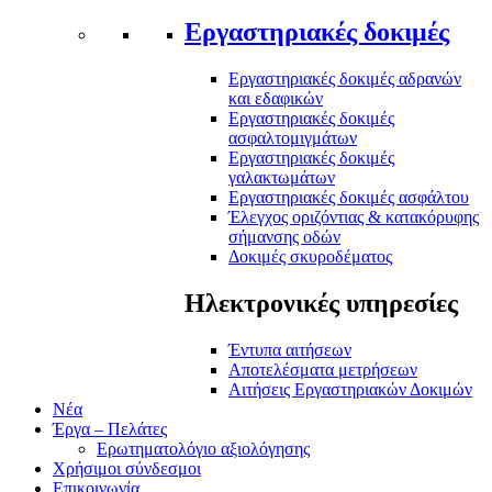
Εργαστηριακές δοκιμές
Εργαστηριακές δοκιμές αδρανών
και εδαφικών
Εργαστηριακές δοκιμές
ασφαλτομιγμάτων
Εργαστηριακές δοκιμές
γαλακτωμάτων
Εργαστηριακές δοκιμές ασφάλτου
Έλεγχος οριζόντιας & κατακόρυφης
σήμανσης οδών
Δοκιμές σκυροδέματος
Ηλεκτρονικές υπηρεσίες
Έντυπα αιτήσεων
Αποτελέσματα μετρήσεων
Αιτήσεις Εργαστηριακών Δοκιμών
Νέα
Έργα – Πελάτες
Ερωτηματολόγιο αξιολόγησης
Χρήσιμοι σύνδεσμοι
Επικοινωνία