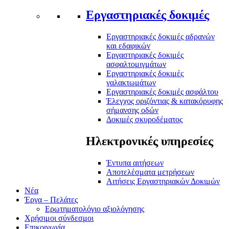
Εργαστηριακές δοκιμές
Εργαστηριακές δοκιμές αδρανών
και εδαφικών
Εργαστηριακές δοκιμές
ασφαλτομιγμάτων
Εργαστηριακές δοκιμές
γαλακτωμάτων
Εργαστηριακές δοκιμές ασφάλτου
Έλεγχος οριζόντιας & κατακόρυφης
σήμανσης οδών
Δοκιμές σκυροδέματος
Ηλεκτρονικές υπηρεσίες
Έντυπα αιτήσεων
Αποτελέσματα μετρήσεων
Αιτήσεις Εργαστηριακών Δοκιμών
Νέα
Έργα – Πελάτες
Ερωτηματολόγιο αξιολόγησης
Χρήσιμοι σύνδεσμοι
Επικοινωνία