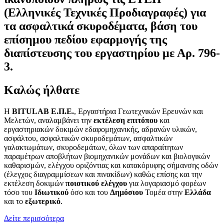
(Ελληνικές Τεχνικές Προδιαγραφές) για
τα ασφαλτικά σκυροδέματα, βάση του
επίσημου πεδίου εφαρμογής της
διαπίστευσης του εργαστηρίου με Αρ. 796-
3.
Καλώς ήλθατε
H
BITULAB Ε.Π.Ε.
, Εργαστήρια Γεωτεχνικών Ερευνών και
Μελετών, αναλαμβάνει την
εκτέλεση επιτόπου
και
εργαστηριακών δοκιμών εδαφομηχανικής, αδρανών υλικών,
ασφάλτου, ασφαλτικών σκυροδεμάτων, ασφαλτικών
γαλακτωμάτων, σκυροδεμάτων, όλων των απαραίτητων
παραμέτρων αποβλήτων βιομηχανικών μονάδων και βιολογικών
καθαρισμών, ελέγχου οριζόντιας και κατακόρυφης σήμανσης οδών
(έλεγχος διαγραμμίσεων και πινακίδων) καθώς επίσης και την
εκτέλεση δοκιμών
ποιοτικού ελέγχου
για λογαριασμό φορέων
τόσο του
Ιδιωτικού
όσο και του
Δημόσιου
Τομέα στην
Ελλάδα
και το
εξωτερικό
.
Δείτε περισσότερα