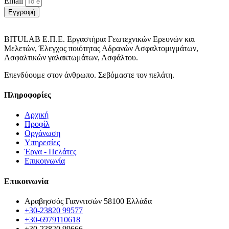
Email
Εγγραφή
BITULAB Ε.Π.Ε. Εργαστήρια Γεωτεχνικών Ερευνών και
Μελετών, Έλεγχος ποιότητας Αδρανών Ασφαλτομιγμάτων,
Ασφαλτικών γαλακτωμάτων, Ασφάλτου.
Επενδύουμε στον άνθρωπο. Σεβόμαστε τον πελάτη.
Πληροφορίες
Αρχική
Προφίλ
Οργάνωση
Υπηρεσίες
Έργα - Πελάτες
Επικοινωνία
Επικοινωνία
Αραβησσός Γιαννιτσών 58100 Ελλάδα
+30-23820 99577
+30-6979110618
+30-23820 99666