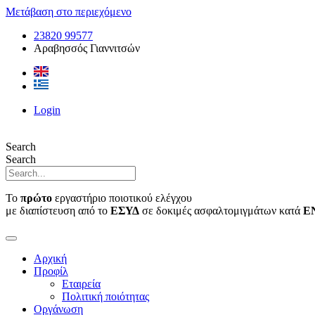
Μετάβαση στο περιεχόμενο
23820 99577
Αραβησσός Γιαννιτσών
Login
Search
Search
Το
πρώτο
εργαστήριο ποιοτικού ελέγχου
με διαπίστευση από το
ΕΣΥΔ
σε δοκιμές ασφαλτομιγμάτων κατά
Ε
Αρχική
Προφίλ
Εταιρεία
Πολιτική ποιότητας
Οργάνωση