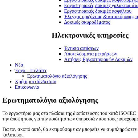
Εργαστηριακές δοκιμές γαλακτωμάτ
Εργαστηριακές δοκιμές ασφάλτου
Έλεγχος οριζόντιας & κατακόρυφης 
Δοκιμές σκυροδέματος
Ηλεκτρονικές υπηρεσίες
Έντυπα αιτήσεων
Αποτελέσματα μετρήσεων
Αιτήσεις Εργαστηριακών Δοκιμών
Νέα
Έργα – Πελάτες
Ερωτηματολόγιο αξιολόγησης
Χρήσιμοι σύνδεσμοι
Επικοινωνία
Ερωτηματολόγιο αξιολόγησης
Το εργαστήριο μας στα πλαίσια της διαπίστευσης του κατά ISO/IEC 
την άποψη τους για την ποιότητα των υπηρεσιών που τους παρέχουμ
Για τον σκοπό αυτό, θα εκτιμούσαμε αν μπορείτε να συμπληρώσετε
καλύτεροι.