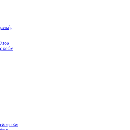
ανικής
άλτου
ης οδών
 εδαφικών
μάτων