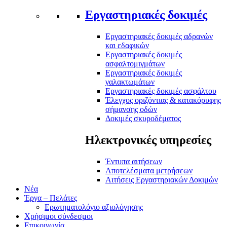
Εργαστηριακές δοκιμές
Εργαστηριακές δοκιμές αδρανών
και εδαφικών
Εργαστηριακές δοκιμές
ασφαλτομιγμάτων
Εργαστηριακές δοκιμές
γαλακτωμάτων
Εργαστηριακές δοκιμές ασφάλτου
Έλεγχος οριζόντιας & κατακόρυφης
σήμανσης οδών
Δοκιμές σκυροδέματος
Ηλεκτρονικές υπηρεσίες
Έντυπα αιτήσεων
Αποτελέσματα μετρήσεων
Αιτήσεις Εργαστηριακών Δοκιμών
Νέα
Έργα – Πελάτες
Ερωτηματολόγιο αξιολόγησης
Χρήσιμοι σύνδεσμοι
Επικοινωνία