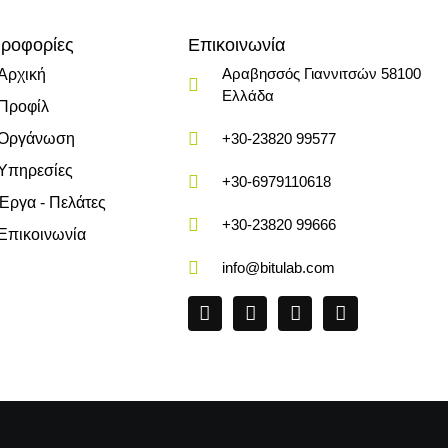
ροφορίες
Επικοινωνία
Αραβησσός Γιαννιτσών 58100
Αρχική
Ελλάδα
Προφίλ
Οργάνωση
+30-23820 99577
Υπηρεσίες
+30-6979110618
Έργα - Πελάτες
+30-23820 99666
Επικοινωνία
info@bitulab.com