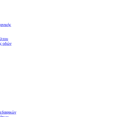
ανικής
άλτου
ης οδών
 εδαφικών
μάτων