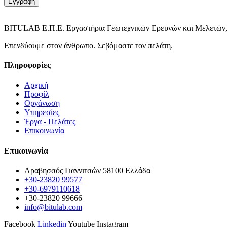
Εγγραφή
BITULAB Ε.Π.Ε. Εργαστήρια Γεωτεχνικών Ερευνών και Μελετών,
Επενδύουμε στον άνθρωπο. Σεβόμαστε τον πελάτη.
Πληροφορίες
Αρχική
Προφίλ
Οργάνωση
Υπηρεσίες
Έργα - Πελάτες
Επικοινωνία
Επικοινωνία
Αραβησσός Γιαννιτσών 58100 Ελλάδα
+30-23820 99577
+30-6979110618
+30-23820 99666
info@bitulab.com
Facebook
Linkedin
Youtube
Instagram