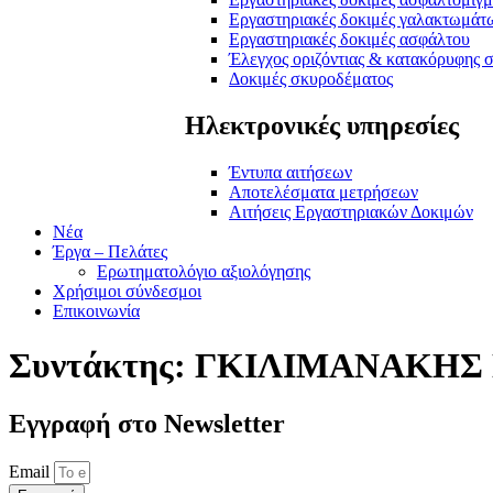
Εργαστηριακές δοκιμές γαλακτωμάτ
Εργαστηριακές δοκιμές ασφάλτου
Έλεγχος οριζόντιας & κατακόρυφης 
Δοκιμές σκυροδέματος
Ηλεκτρονικές υπηρεσίες
Έντυπα αιτήσεων
Αποτελέσματα μετρήσεων
Αιτήσεις Εργαστηριακών Δοκιμών
Νέα
Έργα – Πελάτες
Ερωτηματολόγιο αξιολόγησης
Χρήσιμοι σύνδεσμοι
Επικοινωνία
Συντάκτης:
ΓΚΙΛΙΜΑΝΑΚΗΣ
Εγγραφή στο Νewsletter
Email