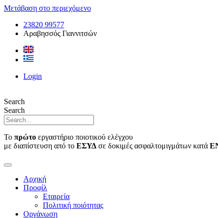
Μετάβαση στο περιεχόμενο
23820 99577
Αραβησσός Γιαννιτσών
Login
Search
Search
Το
πρώτο
εργαστήριο ποιοτικού ελέγχου
με διαπίστευση από το
ΕΣΥΔ
σε δοκιμές ασφαλτομιγμάτων κατά
Ε
Αρχική
Προφίλ
Εταιρεία
Πολιτική ποιότητας
Οργάνωση