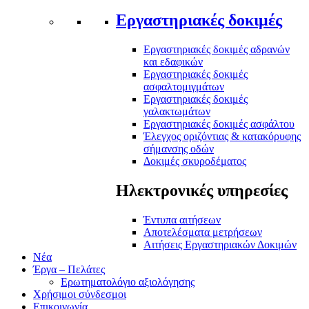
Εργαστηριακές δοκιμές
Εργαστηριακές δοκιμές αδρανών
και εδαφικών
Εργαστηριακές δοκιμές
ασφαλτομιγμάτων
Εργαστηριακές δοκιμές
γαλακτωμάτων
Εργαστηριακές δοκιμές ασφάλτου
Έλεγχος οριζόντιας & κατακόρυφης
σήμανσης οδών
Δοκιμές σκυροδέματος
Ηλεκτρονικές υπηρεσίες
Έντυπα αιτήσεων
Αποτελέσματα μετρήσεων
Αιτήσεις Εργαστηριακών Δοκιμών
Νέα
Έργα – Πελάτες
Ερωτηματολόγιο αξιολόγησης
Χρήσιμοι σύνδεσμοι
Επικοινωνία