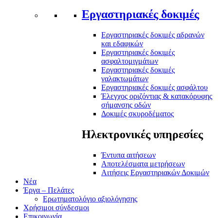
Εργαστηριακές δοκιμές
Εργαστηριακές δοκιμές αδρανών
και εδαφικών
Εργαστηριακές δοκιμές
ασφαλτομιγμάτων
Εργαστηριακές δοκιμές
γαλακτωμάτων
Εργαστηριακές δοκιμές ασφάλτου
Έλεγχος οριζόντιας & κατακόρυφης
σήμανσης οδών
Δοκιμές σκυροδέματος
Ηλεκτρονικές υπηρεσίες
Έντυπα αιτήσεων
Αποτελέσματα μετρήσεων
Αιτήσεις Εργαστηριακών Δοκιμών
Νέα
Έργα – Πελάτες
Ερωτηματολόγιο αξιολόγησης
Χρήσιμοι σύνδεσμοι
Επικοινωνία