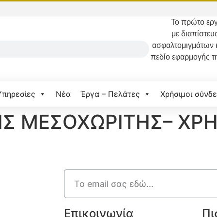
Το
πρώτο
εργ
με διαπίστευ
ασφαλτομιγμάτων 
πεδίο εφαρμογής τ
Υπηρεσίες
Νέα
Έργα – Πελάτες
Χρήσιμοι σύνδε
Σ ΜΕΣΟΧΩΡΙΤΗΣ– ΧΡΗ
Επικοινωνία
Πι