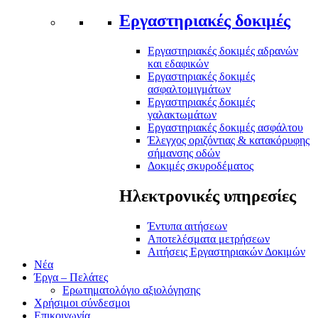
Εργαστηριακές δοκιμές
Εργαστηριακές δοκιμές αδρανών
και εδαφικών
Εργαστηριακές δοκιμές
ασφαλτομιγμάτων
Εργαστηριακές δοκιμές
γαλακτωμάτων
Εργαστηριακές δοκιμές ασφάλτου
Έλεγχος οριζόντιας & κατακόρυφης
σήμανσης οδών
Δοκιμές σκυροδέματος
Ηλεκτρονικές υπηρεσίες
Έντυπα αιτήσεων
Αποτελέσματα μετρήσεων
Αιτήσεις Εργαστηριακών Δοκιμών
Νέα
Έργα – Πελάτες
Ερωτηματολόγιο αξιολόγησης
Χρήσιμοι σύνδεσμοι
Επικοινωνία