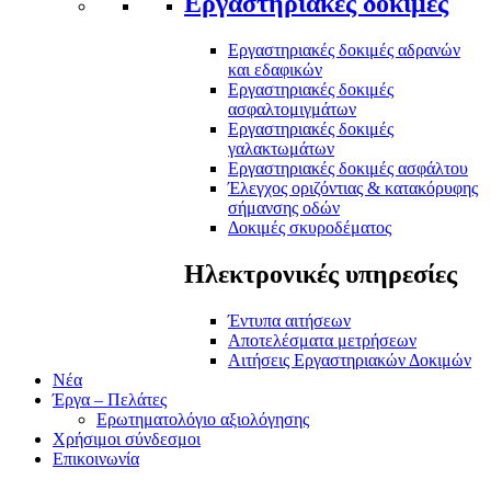
Εργαστηριακές δοκιμές
Εργαστηριακές δοκιμές αδρανών
και εδαφικών
Εργαστηριακές δοκιμές
ασφαλτομιγμάτων
Εργαστηριακές δοκιμές
γαλακτωμάτων
Εργαστηριακές δοκιμές ασφάλτου
Έλεγχος οριζόντιας & κατακόρυφης
σήμανσης οδών
Δοκιμές σκυροδέματος
Ηλεκτρονικές υπηρεσίες
Έντυπα αιτήσεων
Αποτελέσματα μετρήσεων
Αιτήσεις Εργαστηριακών Δοκιμών
Νέα
Έργα – Πελάτες
Ερωτηματολόγιο αξιολόγησης
Χρήσιμοι σύνδεσμοι
Επικοινωνία