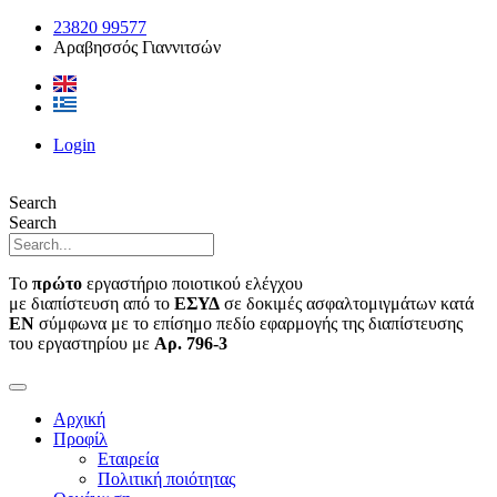
Μετάβαση
23820 99577
στο
Αραβησσός Γιαννιτσών
περιεχόμενο
Login
Search
Search
Το
πρώτο
εργαστήριο ποιοτικού ελέγχου
με διαπίστευση από το
ΕΣΥΔ
σε δοκιμές ασφαλτομιγμάτων κατά
ΕΝ
σύμφωνα με το επίσημο πεδίο εφαρμογής της διαπίστευσης
του εργαστηρίου με
Αρ. 796-3
Αρχική
Προφίλ
Εταιρεία
Πολιτική ποιότητας