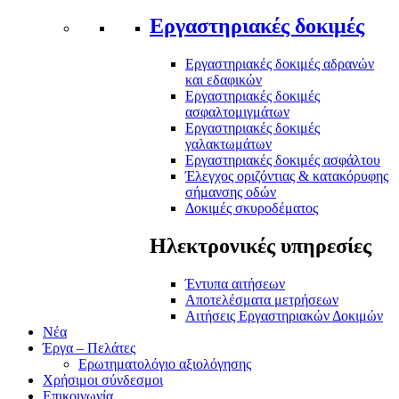
Εργαστηριακές δοκιμές
Εργαστηριακές δοκιμές αδρανών
και εδαφικών
Εργαστηριακές δοκιμές
ασφαλτομιγμάτων
Εργαστηριακές δοκιμές
γαλακτωμάτων
Εργαστηριακές δοκιμές ασφάλτου
Έλεγχος οριζόντιας & κατακόρυφης
σήμανσης οδών
Δοκιμές σκυροδέματος
Ηλεκτρονικές υπηρεσίες
Έντυπα αιτήσεων
Αποτελέσματα μετρήσεων
Αιτήσεις Εργαστηριακών Δοκιμών
Νέα
Έργα – Πελάτες
Ερωτηματολόγιο αξιολόγησης
Χρήσιμοι σύνδεσμοι
Επικοινωνία