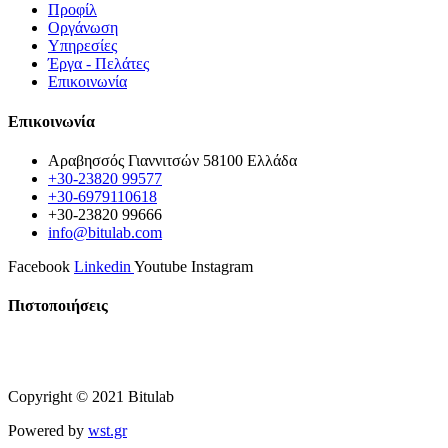
Προφίλ
Οργάνωση
Υπηρεσίες
Έργα - Πελάτες
Επικοινωνία
Επικοινωνία
Αραβησσός Γιαννιτσών 58100 Ελλάδα
+30-23820 99577
+30-6979110618
+30-23820 99666
info@bitulab.com
Facebook
Linkedin
Youtube
Instagram
Πιστοποιήσεις
Copyright © 2021 Bitulab
Powered by
wst.gr