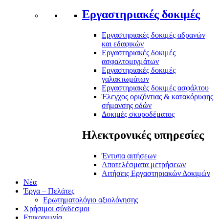
Εργαστηριακές δοκιμές
Εργαστηριακές δοκιμές αδρανών
και εδαφικών
Εργαστηριακές δοκιμές
ασφαλτομιγμάτων
Εργαστηριακές δοκιμές
γαλακτωμάτων
Εργαστηριακές δοκιμές ασφάλτου
Έλεγχος οριζόντιας & κατακόρυφης
σήμανσης οδών
Δοκιμές σκυροδέματος
Ηλεκτρονικές υπηρεσίες
Έντυπα αιτήσεων
Αποτελέσματα μετρήσεων
Αιτήσεις Εργαστηριακών Δοκιμών
Νέα
Έργα – Πελάτες
Ερωτηματολόγιο αξιολόγησης
Χρήσιμοι σύνδεσμοι
Επικοινωνία