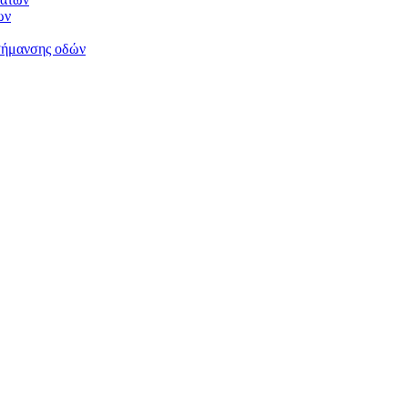
ων
σήμανσης οδών