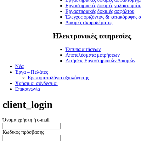
Εργαστηριακές δοκιμές γαλακτωμάτ
Εργαστηριακές δοκιμές ασφάλτου
Έλεγχος οριζόντιας & κατακόρυφης 
Δοκιμές σκυροδέματος
Ηλεκτρονικές υπηρεσίες
Έντυπα αιτήσεων
Αποτελέσματα μετρήσεων
Αιτήσεις Εργαστηριακών Δοκιμών
Νέα
Έργα – Πελάτες
Ερωτηματολόγιο αξιολόγησης
Χρήσιμοι σύνδεσμοι
Επικοινωνία
client_login
Όνομα χρήστη ή e-mail
Κωδικός πρόσβασης