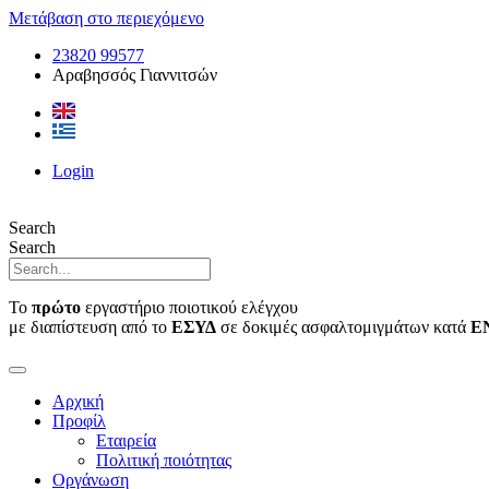
Μετάβαση στο περιεχόμενο
23820 99577
Αραβησσός Γιαννιτσών
Login
Search
Search
Το
πρώτο
εργαστήριο ποιοτικού ελέγχου
με διαπίστευση από το
ΕΣΥΔ
σε δοκιμές ασφαλτομιγμάτων κατά
Ε
Αρχική
Προφίλ
Εταιρεία
Πολιτική ποιότητας
Οργάνωση