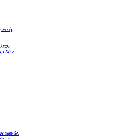
ανικής
άλτου
ης οδών
 εδαφικών
μάτων