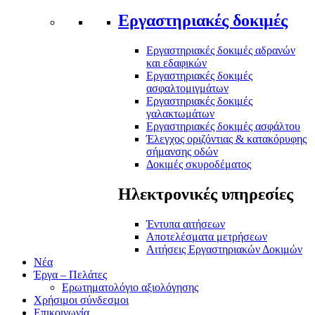
Εργαστηριακές δοκιμές
Εργαστηριακές δοκιμές αδρανών
και εδαφικών
Εργαστηριακές δοκιμές
ασφαλτομιγμάτων
Εργαστηριακές δοκιμές
γαλακτωμάτων
Εργαστηριακές δοκιμές ασφάλτου
Έλεγχος οριζόντιας & κατακόρυφης
σήμανσης οδών
Δοκιμές σκυροδέματος
Ηλεκτρονικές υπηρεσίες
Έντυπα αιτήσεων
Αποτελέσματα μετρήσεων
Αιτήσεις Εργαστηριακών Δοκιμών
Νέα
Έργα – Πελάτες
Ερωτηματολόγιο αξιολόγησης
Χρήσιμοι σύνδεσμοι
Επικοινωνία