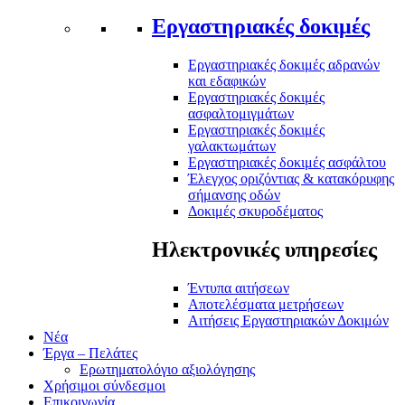
Εργαστηριακές δοκιμές
Εργαστηριακές δοκιμές αδρανών
και εδαφικών
Εργαστηριακές δοκιμές
ασφαλτομιγμάτων
Εργαστηριακές δοκιμές
γαλακτωμάτων
Εργαστηριακές δοκιμές ασφάλτου
Έλεγχος οριζόντιας & κατακόρυφης
σήμανσης οδών
Δοκιμές σκυροδέματος
Ηλεκτρονικές υπηρεσίες
Έντυπα αιτήσεων
Αποτελέσματα μετρήσεων
Αιτήσεις Εργαστηριακών Δοκιμών
Νέα
Έργα – Πελάτες
Ερωτηματολόγιο αξιολόγησης
Χρήσιμοι σύνδεσμοι
Επικοινωνία