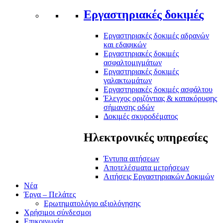
Εργαστηριακές δοκιμές
Εργαστηριακές δοκιμές αδρανών
και εδαφικών
Εργαστηριακές δοκιμές
ασφαλτομιγμάτων
Εργαστηριακές δοκιμές
γαλακτωμάτων
Εργαστηριακές δοκιμές ασφάλτου
Έλεγχος οριζόντιας & κατακόρυφης
σήμανσης οδών
Δοκιμές σκυροδέματος
Ηλεκτρονικές υπηρεσίες
Έντυπα αιτήσεων
Αποτελέσματα μετρήσεων
Αιτήσεις Εργαστηριακών Δοκιμών
Νέα
Έργα – Πελάτες
Ερωτηματολόγιο αξιολόγησης
Χρήσιμοι σύνδεσμοι
Επικοινωνία